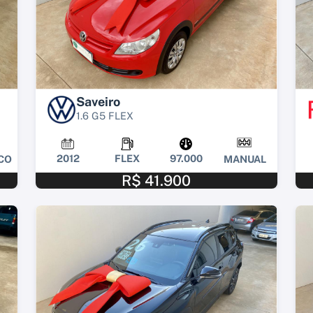
Saveiro
1.6 G5 FLEX
2012
FLEX
97.000
CO
MANUAL
R$ 41.900