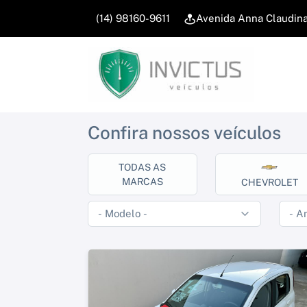
(14) 98160-9611
Avenida Anna Claudina,
Confira nossos veículos
TODAS AS
MARCAS
CHEVROLET