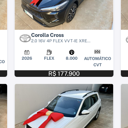
Corolla Cross
2.0 16V 4P FLEX VVT-IE XRE...
2026
FLEX
8.000
AUTOMÁTICO
CO
CVT
R$ 177.900