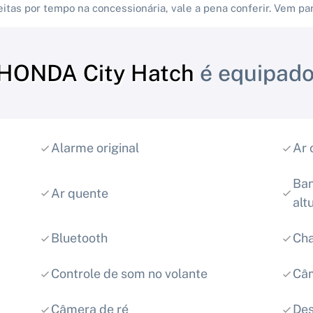
eitas por tempo na concessionária, vale a pena conferir. Vem par
HONDA City Hatch
é equipado
Alarme original
Ar 
Ban
Ar quente
alt
Bluetooth
Cha
Controle de som no volante
Câm
Câmera de ré
Des