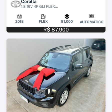
Corolla
1.8 16V 4P GLI FLEX...
2018
FLEX
81.000
AUTOMÁTICO
R$ 87.900